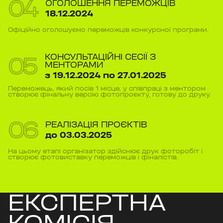
0
4
ОГОЛОШЕННЯ ПЕРЕМОЖЦІВ
18.12.2024
Офіційно оголошуємо переможців конкурсної програми.
КОНСУЛЬТАЦІЙНІ СЕСІЇ З
0
5
МЕНТОРАМИ
з 19.12.2024 по 27.01.2025
Переможець, який посів 1 місце, у співпраці з ментором
створює фінальну версію фотопроєкту, готову до друку.
0
6
РЕАЛІЗАЦІЯ ПРОЄКТІВ
до 03.03.2025
На цьому етапі організатор здійснює друк фоторобіт і
створює фотовиставку переможців і фіналістів.
ЕКСПЕРТНА