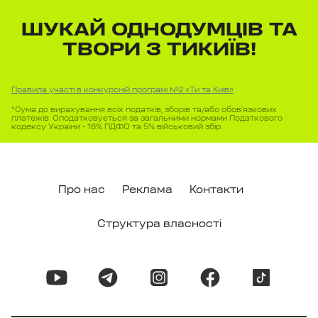
ШУКАЙ ОДНОДУМЦІВ ТА
ТВОРИ З ТИКИЇВ!
Правила участі в конкурсній програмі №
2
«Ти та Київ»
*Сума до вирахування всіх податків, зборів та/або обов’язкових
платежів. Оподатковується за загальними нормами Податкового
кодексу України - 18% ПДФО та 5% військовий збір.
Про нас
Реклама
Контакти
Структура власності