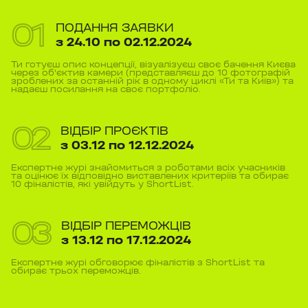
0
1
ПОДАННЯ ЗАЯВКИ
з 24.10 по 02.12.2024
Ти готуєш опис концепції, візуалізуєш своє бачення Києва
через об'єктив камери (представляєш до 10 фотографій
зроблених за останній рік в одному циклі «Ти та Київ») та
надаєш посилання на своє портфоліо.
0
2
ВІДБІР ПРОЄКТІВ
з 03.12 по 12.12.2024
Експертне журі знайомиться з роботами всіх учасників
та оцінює їх відповідно виставлених критеріїв та обирає
10 фіналістів, які увійдуть у ShortList.
0
3
ВІДБІР ПЕРЕМОЖЦІВ
з 13.12 по 17.12.2024
Експертне журі обговорює фіналістів з ShortList та
обирає трьох переможців.