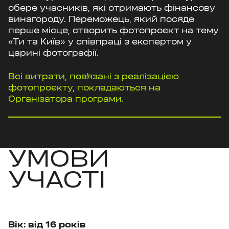
обере учасників, які отримають фінансову
винагороду. Переможець, який посяде
перше місце, створить фотопроєкт на тему
«Ти та Київ» у співпраці з експертом у
царині фотографії.
Всі витрати, повʼязані з реалізацією
фотопроєкту, покладаються на
Організатора програми.
УМОВИ
УЧАСТІ
Вік: від 16 років