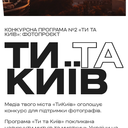
КОНКУРСНА ПРОГРАМА №2 «ТИ ТА
КИЇВ»: ФОТОПРОЄКТ
Медіа твого міста «ТиКиїв» оголошує
конкурс для підтримки фотографів.
Програма «Ти та Київ» покликана
надихнути митців та мисткинь України на